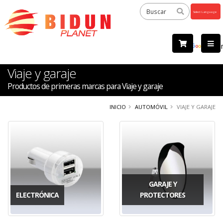
Powered
by
Tra
Viaje y garaje
Productos de primeras marcas para Viaje y garaje
INICIO
AUTOMÓVIL
VIAJE Y GARAJE
GARAJE Y
ELECTRÓNICA
PROTECTORES