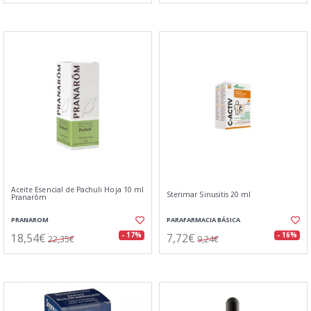
Aceite Esencial de Pachuli Hoja 10 ml
Sterimar Sinusitis 20 ml
Pranarôm
PRANAROM
PARAFARMACIA BÁSICA
18,54€
7,72€
- 17%
- 16%
22,35€
9,24€