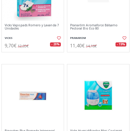
Vicks Vapopads Romero y Lavanda 7
Pranarôm Aromaforce Bálsamo
Unidades
Pectoral Bio Eco 80
VICKS
PRANAROM
9,70€
11,40€
- 20%
- 19%
12,05€
14,16€
Rinovitex Plus Pomada Intranasal
Vicks Humidificador Mini Coolmist