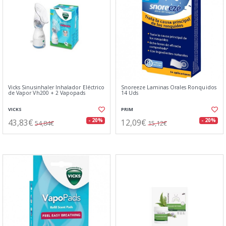
Vicks Sinusinhaler Inhalador Eléctrico
Snoreeze Laminas Orales Ronquidos
de Vapor Vh200 + 2 Vapopads
14 Uds
VICKS
PRIM
43,83€
12,09€
- 20%
- 20%
54,84€
15,12€