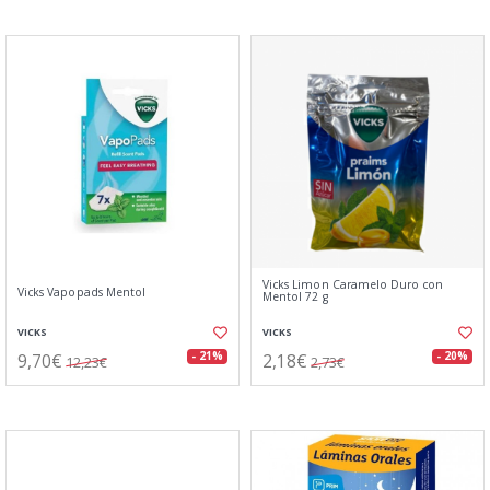
Vicks Limon Caramelo Duro con
Vicks Vapopads Mentol
Mentol 72 g
VICKS
VICKS
9,70€
2,18€
- 21%
- 20%
12,23€
2,73€