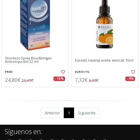
Snoreeze Spray Bucofaríngeo
Eurostil naranja aceite esencial 15ml
Antironquidos 22 ml
PRIM
EUROSTIL
24,80€
7,32€
- 16%
- 9%
29,43€
8,00€
Anterior
1
Siguiente
Síguenos en: