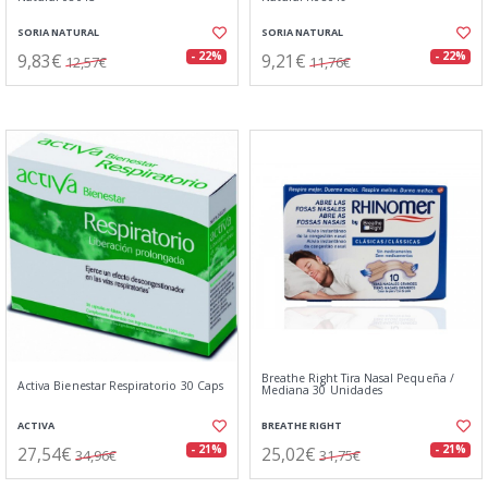
SORIA NATURAL
SORIA NATURAL
9,83€
9,21€
- 22%
- 22%
12,57€
11,76€
Breathe Right Tira Nasal Pequeña /
Activa Bienestar Respiratorio 30 Caps
Mediana 30 Unidades
ACTIVA
BREATHE RIGHT
27,54€
25,02€
- 21%
- 21%
34,96€
31,75€