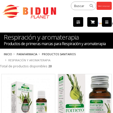
Powered
by
Tra
Respiración y aromaterapia
Productos de primeras marcas para Respiración y aromaterapia
INICIO
PARAFARMACIA
PRODUCTOS SANITARIOS
RESPIRACIÓN Y AROMATERAPIA
Total de productos disponibles
20