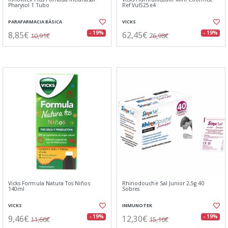
Pharysol 1 Tubo
Ref Vul525e4
PARAFARMACIA BÁSICA
VICKS
8,85€
62,45€
- 19%
- 19%
10,91€
76,98€
Vicks Formula Natura Tos Niños
Rhinodouche Sal Junior 2,5g 40
140ml
Sobres
VICKS
INMUNOTEK
9,46€
12,30€
- 19%
- 19%
11,66€
15,16€