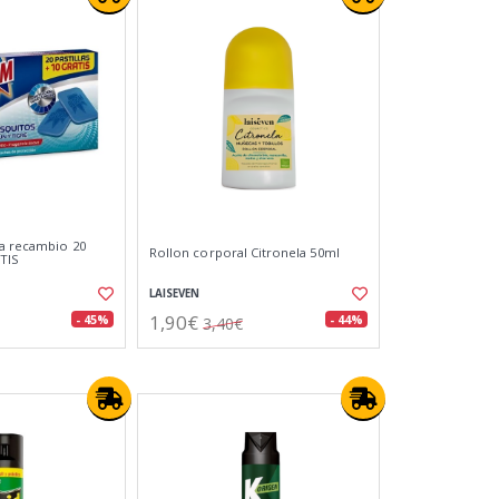
da recambio 20
Rollon corporal Citronela 50ml
ATIS
LAISEVEN
1,90€
- 45%
- 44%
3,40€