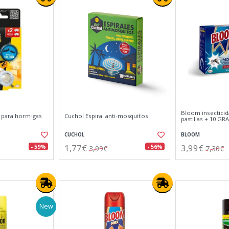
Bloom insectici
 para hormigas
Cuchol Espiral anti-mosquitos
pastillas + 10 GR
CUCHOL
BLOOM
1,77€
3,99€
- 59%
- 56%
3,99€
7,30€
New