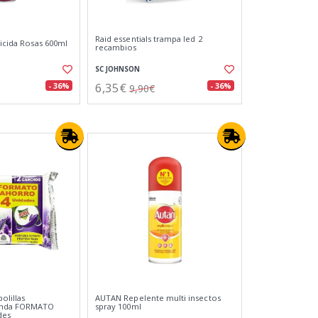
Raid essentials trampa led 2
ticida Rosas 600ml
recambios
SC JOHNSON
6,35€
- 36%
- 36%
9,90€
olillas
AUTAN Repelente multi insectos
anda FORMATO
spray 100ml
des