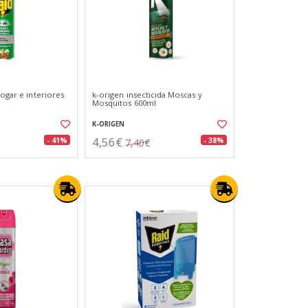
hogar e interiores
k-origen insecticida Moscas y
Mosquitos 600ml
K-ORIGEN
4,56€
- 41%
- 38%
7,40€