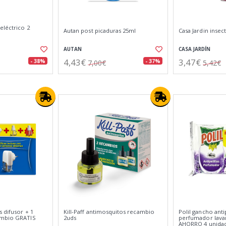
eléctrico 2
Autan post picaduras 25ml
Casa Jardin insec
AUTAN
CASA JARDÍN
4,43€
3,47€
- 38%
- 37%
7,00€
5,42€
 difusor + 1
Kill-Paff antimosquitos recambio
Polil gancho antip
ambio GRATIS
2uds
perfumador lav
AHORRO 4 unida