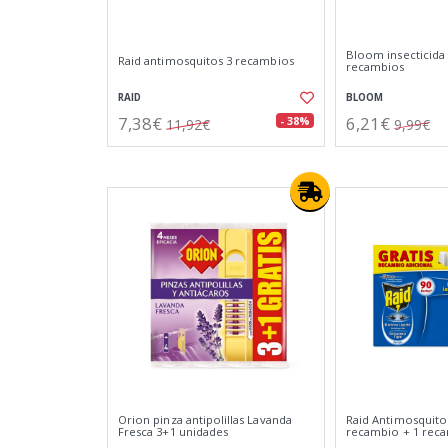
Bloom insecticida 
Raid antimosquitos 3 recambios
recambios
RAID
BLOOM
7,38€
6,21€
- 38%
11,92€
9,99€
Orion pinza antipolillas Lavanda
Raid Antimosquitos
Fresca 3+1 unidades
recambio + 1 rec