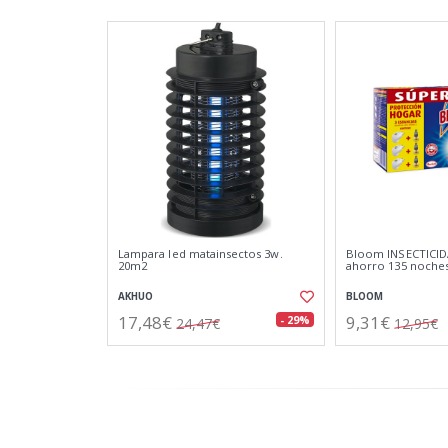
Lampara led matainsectos 3w.
Bloom INSECTICIDA
20m2
ahorro 135 noche
AKHUO
BLOOM
17,48€
9,31€
- 29%
24,47€
12,95€