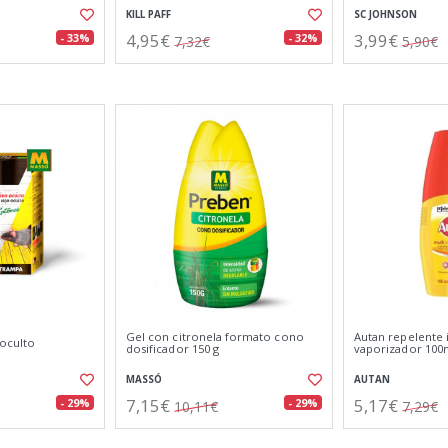
KILL PAFF
SC JOHNSON
4,95€
3,99€
- 33%
- 32%
7,32€
5,90€
Gel con citronela formato cono
Autan repelente 
oculto
dosificador 150 g
vaporizador 100
MASSÓ
AUTAN
7,15€
5,17€
- 29%
- 29%
10,11€
7,29€