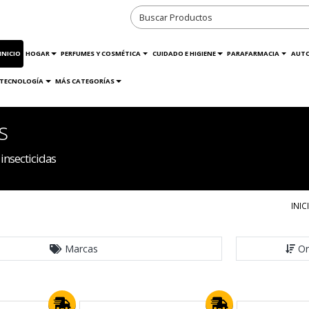
INICIO
HOGAR
PERFUMES Y COSMÉTICA
CUIDADO E HIGIENE
PARAFARMACIA
AUT
TECNOLOGÍA
MÁS CATEGORÍAS
s
insecticidas
INIC
Marcas
Or