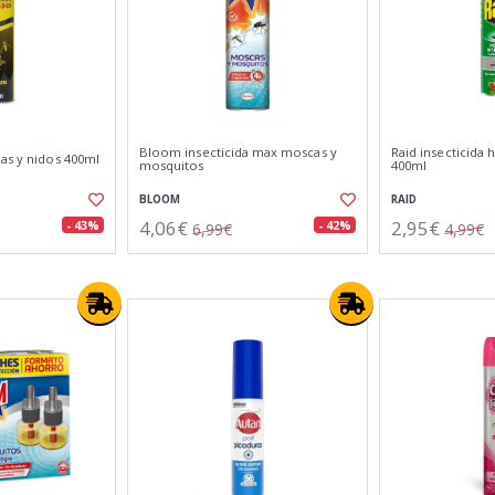
Bloom insecticida max moscas y
Raid insecticida 
as y nidos 400ml
mosquitos
400ml
BLOOM
RAID
4,06€
2,95€
- 43%
- 42%
6,99€
4,99€