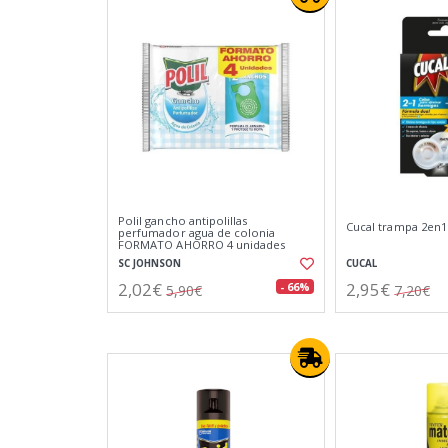
Polil gancho antipolillas
Cucal trampa 2en1
perfumador agua de colonia
FORMATO AHORRO 4 unidades
SC JOHNSON
CUCAL
2,02€
2,95€
- 66%
5,90€
7,20€