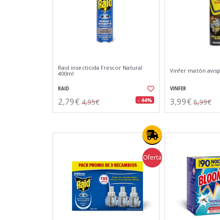
Raid insecticida Frescor Natural
Vinfer matón avisp
400ml
RAID
VINFER
2,79€
3,99€
- 44%
4,95€
6,99€
Oferta