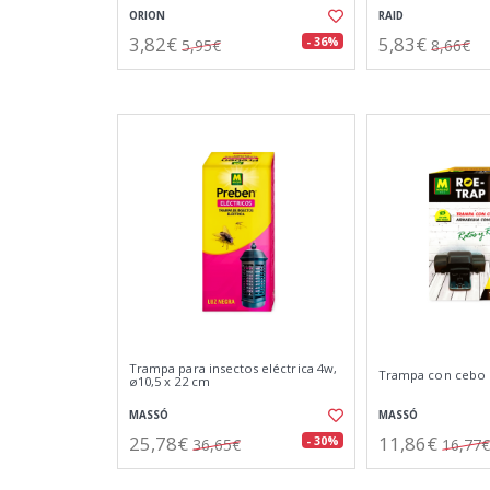
ORION
RAID
3,82€
5,83€
- 36%
5,95€
8,66€
Trampa para insectos eléctrica 4w,
Trampa con cebo 
ø10,5 x 22 cm
MASSÓ
MASSÓ
25,78€
11,86€
- 30%
36,65€
16,77€