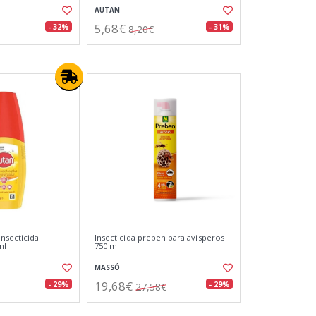
AUTAN
5,68€
- 32%
- 31%
8,20€
insecticida
Insecticida preben para avisperos
ml
750 ml
MASSÓ
19,68€
- 29%
- 29%
27,58€