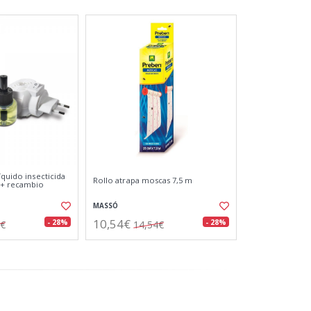
íquido insecticida
Rollo atrapa moscas 7,5 m
 + recambio
MASSÓ
10,54€
- 28%
- 28%
4€
14,54€