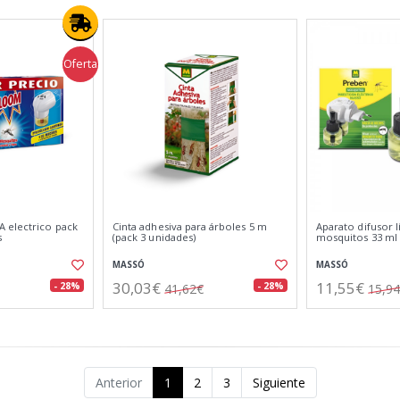
Oferta
 electrico pack
Cinta adhesiva para árboles 5 m
Aparato difusor l
s
(pack 3 unidades)
mosquitos 33 ml
MASSÓ
MASSÓ
30,03€
11,55€
- 28%
- 28%
41,62€
15,9
Anterior
1
2
3
Siguiente