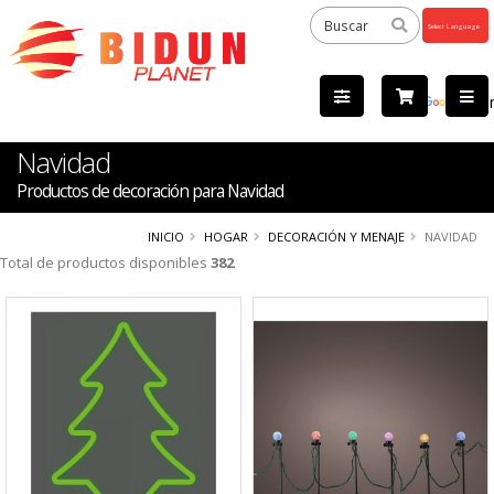
Powered
by
Tra
Navidad
Productos de decoración para Navidad
INICIO
HOGAR
DECORACIÓN Y MENAJE
NAVIDAD
Total de productos disponibles
382