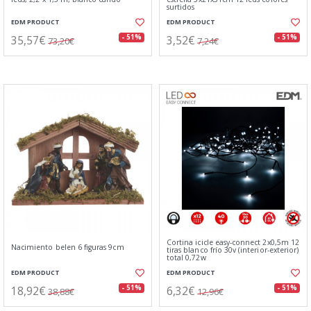
surtidos
EDM PRODUCT
EDM PRODUCT
35,57€
3,52€
- 51%
- 51%
73,20€
7,24€
Cortina icicle easy-connect 2x0,5m 12
Nacimiento belen 6 figuras 9cm
tiras blanco frío 30v (interior-exterior)
total 0,72w
EDM PRODUCT
EDM PRODUCT
18,92€
6,32€
- 51%
- 51%
38,88€
12,96€