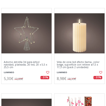
Adorno estrella 3d para árbol
Vela de cera led efecto llama, color
navidad, plateada, 20 led, 20 x 5,5 x
beige, superficie con relieve ø7,5 x
25,5 cm
17,3 cm (pack 2 unidades)
LUMINEO
LUMINEO
5,30€
8,98€
- 51%
- 51%
10,86€
18,30€