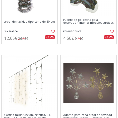
Puente de poliresina para
árbol de navidad tipo cono de 60 cm
decoración interior modelos surtidos
SIN MARCA
EDM PRODUCT
12,65€
4,56€
- 52%
- 52%
26,13€
9,41€
Cortina multifunción, exterior, 240
Adorno para copa árbol de navidad
leds, 2,2 x 1,5 m, blanco cálido
estrella 5x21x31cm 12 leds colores