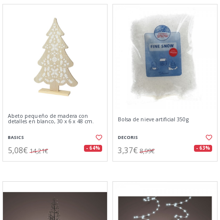
Abeto pequeño de madera con
Bolsa de nieve artificial 350g
detalles en blanco, 30 x 6 x 48 cm.
BASICS
DECORIS
5,08€
3,37€
- 64%
- 63%
14,21€
8,99€