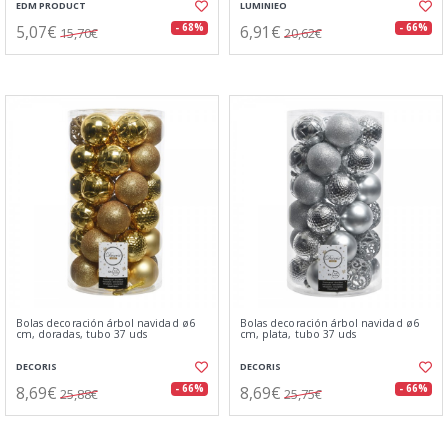
EDM PRODUCT
LUMINIEO
5,07€
6,91€
- 68%
- 66%
15,70€
20,62€
Bolas decoración árbol navidad ø6
Bolas decoración árbol navidad ø6
cm, doradas, tubo 37 uds
cm, plata, tubo 37 uds
DECORIS
DECORIS
8,69€
8,69€
- 66%
- 66%
25,88€
25,75€