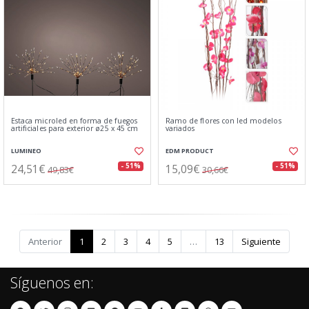
Estaca microled en forma de fuegos
Ramo de flores con led modelos
artificiales para exterior ø25 x 45 cm
variados
LUMINEO
EDM PRODUCT
24,51€
15,09€
- 51%
- 51%
49,83€
30,66€
Anterior
1
2
3
4
5
…
13
Siguiente
Síguenos en: