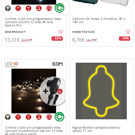
Cortina icicle con programador easy-
Camino de mesa, 2 modelos, 40 x
connect 2x0,5m 12 tiras 40 leds
140 cm
blanco frío
EDM PRODUCT
HOME TEXTILES
13,31€
6,76€
- 60%
- 59%
33,52€
16,35€
Cortina icicle con programador easy-
Figura flexiled campana blanco
connect multifunción 2x0,5m 12 tiras
calido 71 cm
40 leds blanco calido