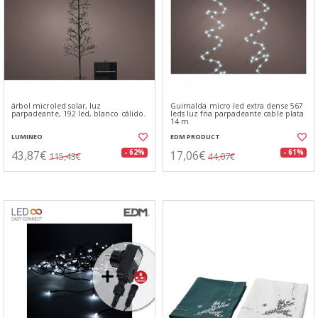
árbol microled solar, luz
Guirnalda micro led extra dense 567
parpadeante, 192 led, blanco cálido.
leds luz fria parpadeante cable plata
14 m
LUMINEO
EDM PRODUCT
43,87€
17,06€
- 62%
- 61%
115,43€
44,07€