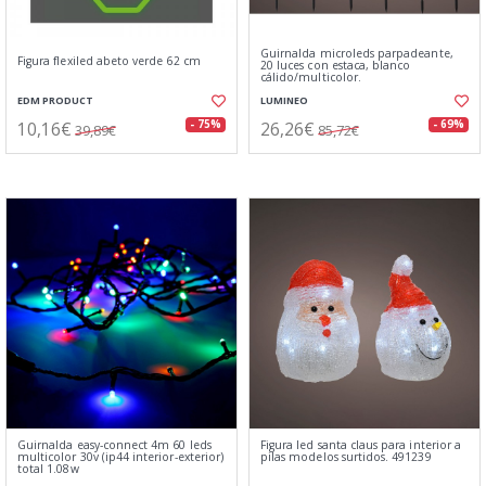
Guirnalda microleds parpadeante,
Figura flexiled abeto verde 62 cm
20 luces con estaca, blanco
cálido/multicolor.
EDM PRODUCT
LUMINEO
10,16€
26,26€
- 75%
- 69%
39,89€
85,72€
Guirnalda easy-connect 4m 60 leds
Figura led santa claus para interior a
multicolor 30v (ip44 interior-exterior)
pilas modelos surtidos. 491239
total 1.08w