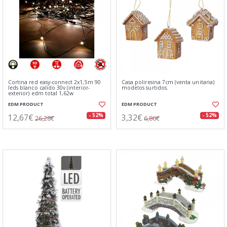
Cortina red easy-connect 2x1,5m 90
Casa poliresina 7cm (venta unitaria)
leds blanco calido 30v (interior-
modelos surtidos.
exterior) edm total 1,62w
EDM PRODUCT
EDM PRODUCT
12,67€
3,32€
- 52%
- 52%
26,28€
6,86€