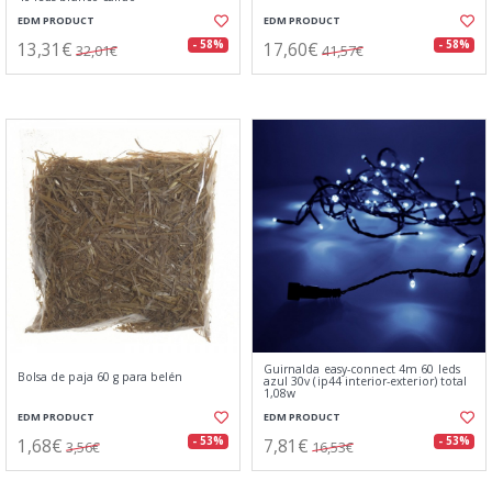
EDM PRODUCT
EDM PRODUCT
13,31€
17,60€
- 58%
- 58%
32,01€
41,57€
Guirnalda easy-connect 4m 60 leds
Bolsa de paja 60 g para belén
azul 30v (ip44 interior-exterior) total
1,08w
EDM PRODUCT
EDM PRODUCT
1,68€
7,81€
- 53%
- 53%
3,56€
16,53€