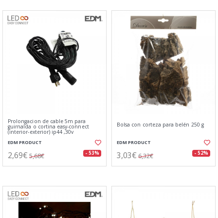
Prolongacion de cable 5m para
Bolsa con corteza para belén 250 g
guirnalda o cortina easy-connect
(interior-exterior) ip44 ,30v
EDM PRODUCT
EDM PRODUCT
2,69€
3,03€
- 53%
- 52%
5,68€
6,32€