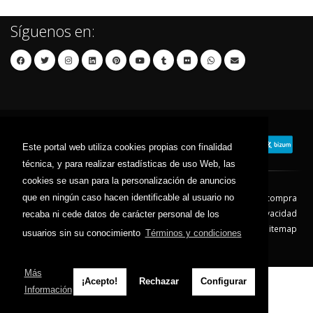
Síguenos en:
Este portal web utiliza cookies propias con finalidad
técnica, y para realizar estadísticas de uso Web, las
cookies se usan para la personalización de anuncios
que en ningún caso hacen identificable al usuario no
Contacto
Aviso Legal
Condiciones de compra
Política de envíos
Política de devolución
Política de Privacidad
recaba ni cede datos de carácter personal de los
Política de Cookies
Sitemap
usuarios sin su conocimiento
Términos y condiciones
© 2026 - Todos los derechos reservados.
Más
¡Acepto!
Rechazar
Configurar
Información