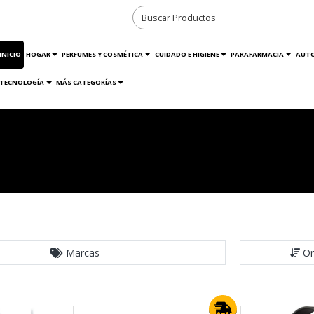
INICIO
HOGAR
PERFUMES Y COSMÉTICA
CUIDADO E HIGIENE
PARAFARMACIA
AUT
TECNOLOGÍA
MÁS CATEGORÍAS
Marcas
Or