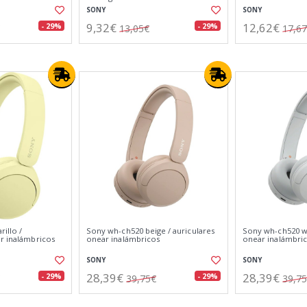
SONY
SONY
9,32€
12,62€
- 29%
- 29%
13,05€
17,6
illo /
Sony wh-ch520 beige / auriculares
Sony wh-ch520 wh
ar inalámbricos
onear inalámbricos
onear inalámbri
SONY
SONY
28,39€
28,39€
- 29%
- 29%
39,75€
39,7