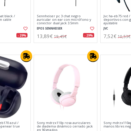
at black /
Sennheiser pc 3 chat negro
Jvc ha-eb75 red /
n cable
auricular on-ear con micrófono y
deportivos con 
conector dual jack 3.5mm
ajustable
EPOS SENNHEISER
JVC
13,89€
7,52€
- 29%
- 29%
19,45€
10,53€
eb170 azul /
Sony mdrzx110p rosa auriculares
Sony mdrzx110ap 
openear true
de diadema dinámico cerrado jack
manos libres ne
en 90 grados