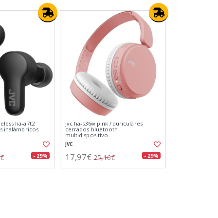
eless ha-a7t2
Jvc ha-s36w pink / auriculares
es inalámbricos
cerrados bluetooth
multidispositivo
JVC
17,97€
- 29%
- 29%
0€
25,16€