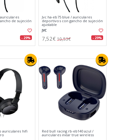
 auriculares
Jvc ha-eb75 blue / auriculares
gancho de sujeción
deportivos con gancho de sujeción
ajustable
JVC
7,52€
- 29%
- 29%
10,53€
auriculares hifi
Red bull racing rb-eb140 azul /
gro
auriculares inear true wireless