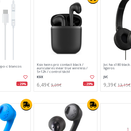
Ksix twins pro contact black /
Jvc ha-s180 black 
tipo-c blancos
auriculares inear true wireless /
ligeros
5+12h / control táctil
KSIX
JVC
6,49€
9,39€
- 29%
- 29%
9,09€
13,15€