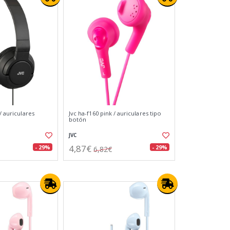
/ auriculares
Jvc ha-f160 pink / auriculares tipo
botón
JVC
4,87€
- 29%
- 29%
6,82€