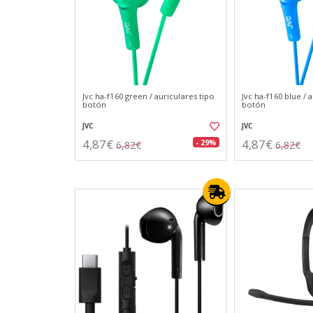
Jvc ha-f160 green / auriculares tipo
Jvc ha-f160 blue / 
botón
botón
JVC
JVC
4,87€
4,87€
- 29%
6,82€
6,82€