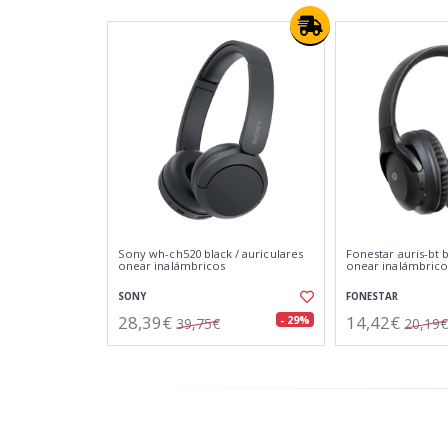
Sony wh-ch520 black / auriculares
Fonestar auris-bt b
onear inalámbricos
onear inalámbricos
SONY
FONESTAR
28,39€
14,42€
- 29%
39,75€
20,19€