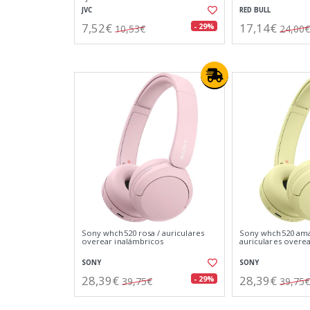
JVC
RED BULL
7,52€
17,14€
- 29%
10,53€
24,00€
Sony whch520 rosa / auriculares
Sony whch520 amar
overear inalámbricos
auriculares overe
SONY
SONY
28,39€
28,39€
- 29%
39,75€
39,75€