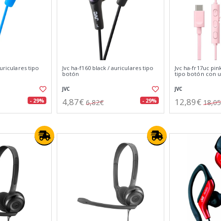
auriculares tipo
Jvc ha-f160 black / auriculares tipo
Jvc ha-fr17uc pin
botón
tipo botón con u
JVC
JVC
4,87€
12,89€
- 29%
- 29%
6,82€
18,0