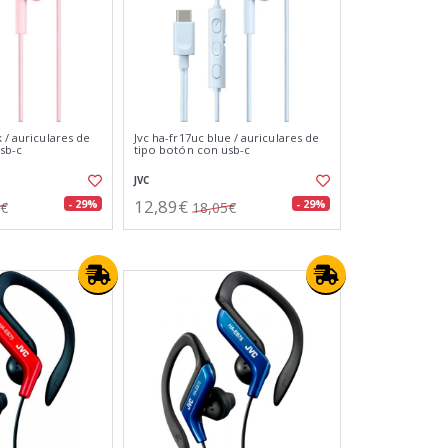
k / auriculares de
Jvc ha-fr17uc blue / auriculares de
sb-c
tipo botón con usb-c
JVC
12,89€
- 29%
- 29%
5€
18,05€