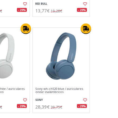
RED BULL
13,77€
- 29%
- 29%
7€
19,28€
ite / auriculares
Sony wh-ch520 blue / auriculares
cos
onear inalámbricos
SONY
28,39€
- 29%
- 29%
5€
39,75€