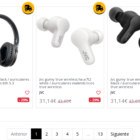
lack / auriculares
Jvc gumy true wireless ha-a7t2
Jvc gumy true wir
 bth 5.3
white / auriculares inalámbricos
black / auricular
true wireless
true wireless
JVC
JVC
31,14€
31,14€
- 29%
- 29%
43,60€
43,6
Anterior
1
2
3
4
5
…
13
Siguiente