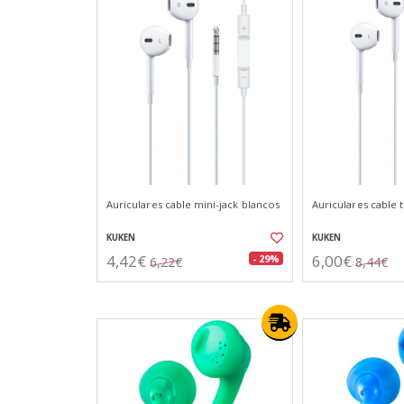
Auriculares cable mini-jack blancos
Auriculares cable 
KUKEN
KUKEN
4,42€
6,00€
- 29%
6,22€
8,44€