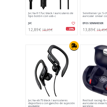
Jvc ha-fr17uc black / auriculares de
Sennheiser pc 5 ch
tipo botón con usb-c
auricular onear co
JVC
EPOS SENNHEISER
12,89€
13,89€
- 29%
18,05€
19,45€
Jvc ha-eb75 black / auriculares
Red bull racing rb-
deportivos con gancho de sujeción
auriculares inear/
ajustable
wireless