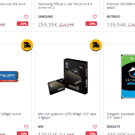
us ssd 2tb pcie
Samsung 990 pro ssd 1tb pcie 4.0
Intenso 3812460 t
nvme m.2
sata3
SAMSUNG
INTENSO
259,39€
139,94€
- 20%
- 20%
38€
324,23€
174
d 500gb nvme
Msi ssd spatium s270 960gb 2.5" sata
Seagate skyhawk 
3 6gbps
3.5" sata3
MSI
SEAGATE
170,02€
430,30€
- 19%
- 19%
89€
211,01€
534