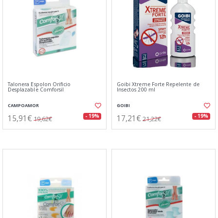
Talonera Espolon Orificio
Goibi Xtreme Forte Repelente de
Desplazable Comforsil
Insectos 200 ml
CAMPOAMOR
GOIBI
15,91€
17,21€
- 19%
- 19%
19,62€
21,22€