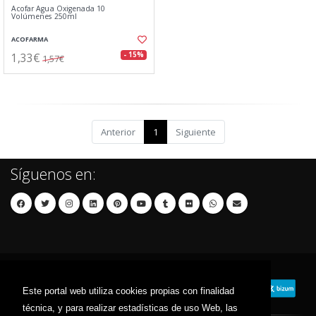
Acofar Agua Oxigenada 10
Volúmenes 250ml
ACOFARMA
1,33€
- 15%
1,57€
Anterior
1
Siguiente
Síguenos en:
Este portal web utiliza cookies propias con finalidad
técnica, y para realizar estadísticas de uso Web, las