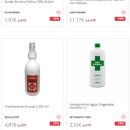
Acofar Alcohol Etílico 70% 250ml
con Valvula
ACOFARMA
HARTMANN
1,97€
11,77€
- 18%
- 18%
2,41€
14,39€
Interapothek Agua Oxigenada
Clorhexidina Acuosa 2 250 ml
Heridine 1L
REIG JOFRE
INTERAPOTHEK
4,87€
2,53€
- 18%
- 18%
5,92€
3,07€