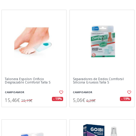
Talonera Espolon Orificio
Separadores de Dedos Comforsil
Desplazable Comforsil Talla S
Silicona Gruesos Talla S
CAMPOAMOR
CAMPOAMOR
15,46€
5,06€
- 19%
- 19%
19,19€
6,28€