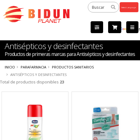
Powered
by
Tra
Antisépticos y desinfectantes
Productos de primeras marcas para Antisépticos y desinfectantes
INICIO
PARAFARMACIA
PRODUCTOS SANITARIOS
ANTISÉPTICOS Y DESINFECTANTES
Total de productos disponibles
23