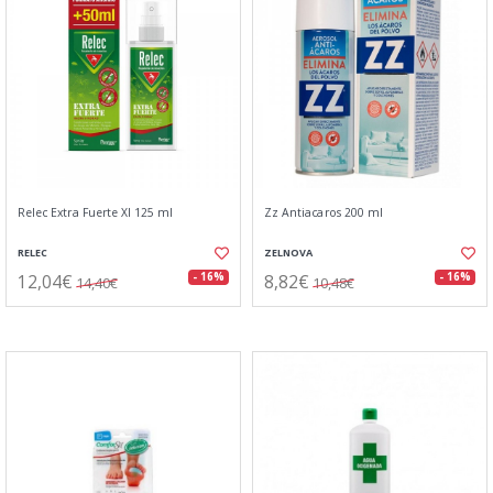
Relec Extra Fuerte Xl 125 ml
Zz Antiacaros 200 ml
RELEC
ZELNOVA
12,04€
8,82€
- 16%
- 16%
14,40€
10,48€