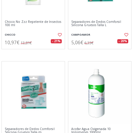
Chicco No Zzz Repelente de Insectos
Separadores de Dedos Comforsil
100 ml
Silicona Gruesos Talla L
CHICCO
CAMPOAMOR
10,97€
5,06€
- 21%
- 20%
13,81€
6,33€
Separadores de Dedos Comforsil
Acofar Agua Oxigenada 10
Silicona Gruesos Talla m
Volúmenes 1000ml