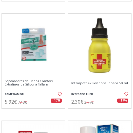
Separadores de Dedos Comforsil
Interapothek Povidona Iodada 50 ml
Extrafinos de Silicona Talla m
CAMPOAMOR
INTERAPOTHEK
5,92€
2,30€
- 17%
- 17%
7,13€
2,77€