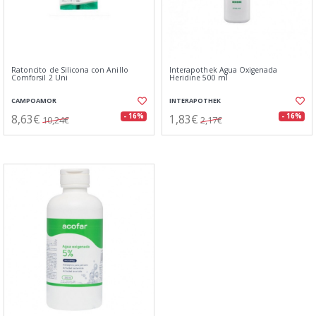
Ratoncito de Silicona con Anillo
Interapothek Agua Oxigenada
Comforsil 2 Uni
Heridine 500 ml
CAMPOAMOR
INTERAPOTHEK
8,63€
1,83€
- 16%
- 16%
10,24€
2,17€