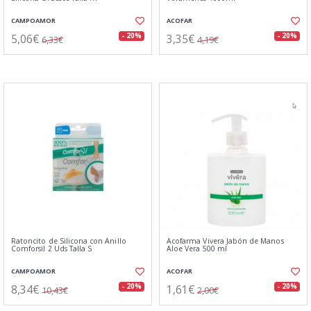
CAMPOAMOR
ACOFAR
5,06€
3,35€
- 20%
- 20%
6,33€
4,19€
Ratoncito de Silicona con Anillo
Acofarma Vivera Jabón de Manos
Comforsil 2 Uds Talla S
Aloe Vera 500 ml
CAMPOAMOR
ACOFAR
8,34€
1,61€
- 20%
- 20%
10,43€
2,00€