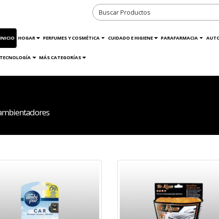
INICIO
HOGAR
PERFUMES Y COSMÉTICA
CUIDADO E HIGIENE
PARAFARMACIA
AUT
TECNOLOGÍA
MÁS CATEGORÍAS
 ambientadores