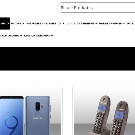
INICIO
HOGAR
PERFUMES Y COSMÉTICA
CUIDADO E HIGIENE
PARAFARMACIA
AUT
TECNOLOGÍA
MÁS CATEGORÍAS