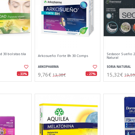
 30 bolsitas tila
Sedasor Sueño 2
Arkosueño Forte 8h 30 Comps
Natural
ARKOPHARMA
SORIA NATURAL
9,76€
15,32€
- 33%
- 27%
13,38€
19,5