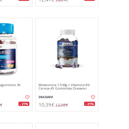
igummies 30
Melatonina 1,9 Mg + Vitamina B6
Cereza 45 Gominolas Drasanvi
DRASANVI
10,39€
- 21%
- 21%
4€
13,08€