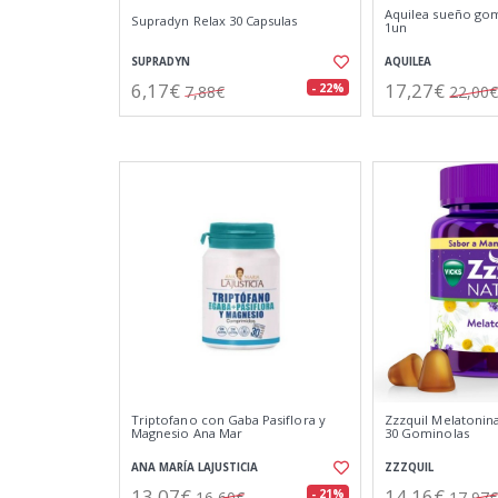
Aquilea sueño gom
Supradyn Relax 30 Capsulas
1un
SUPRADYN
AQUILEA
6,17€
17,27€
- 22%
7,88€
22,00€
Triptofano con Gaba Pasiflora y
Zzzquil Melatonin
Magnesio Ana Mar
30 Gominolas
ANA MARÍA LAJUSTICIA
ZZZQUIL
13,07€
14,16€
- 21%
16,60€
17,97€