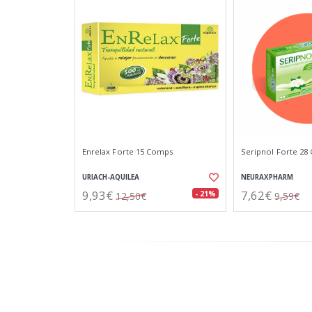
Enrelax Forte 15 Comps
Seripnol Forte 2
URIACH-AQUILEA
NEURAXPHARM
9,93€
7,62€
- 21%
12,50€
9,59€