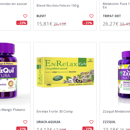
inolas sin azucar
Melatonin Pura 1
Blevit Noches Felices 150 g
Esi
BLEVIT
TREPAT DIET
15,81€
26,27€
- 22%
- 21%
20,13€
33,4
a Mango Platano
Enrelax Forte 30 Comp
Zzzquil Melaton
URIACH-AQUILEA
ZZZQUIL
14,13€
23,18€
- 21%
- 21%
17,93€
29,3