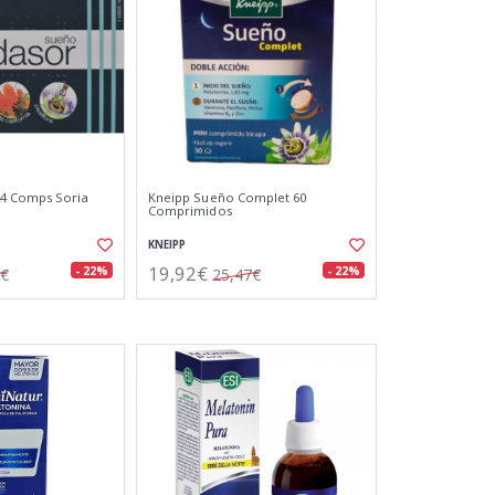
4 Comps Soria
Kneipp Sueño Complet 60
Comprimidos
KNEIPP
19,92€
- 22%
- 22%
9€
25,47€