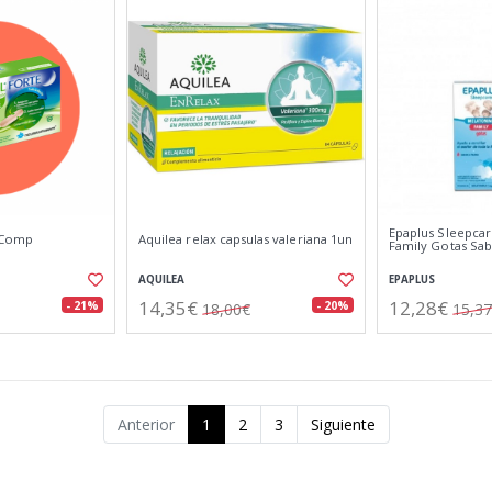
Epaplus Sleepca
8 Comp
Aquilea relax capsulas valeriana 1un
Family Gotas Sa
AQUILEA
EPAPLUS
14,35€
12,28€
- 21%
- 20%
18,00€
15,3
Anterior
1
2
3
Siguiente