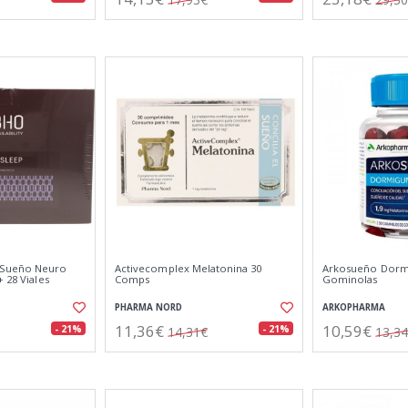
 Sueño Neuro
Activecomplex Melatonina 30
Arkosueño Dorm
 28 Viales
Comps
Gominolas
PHARMA NORD
ARKOPHARMA
11,36€
10,59€
- 21%
- 21%
14,31€
13,3