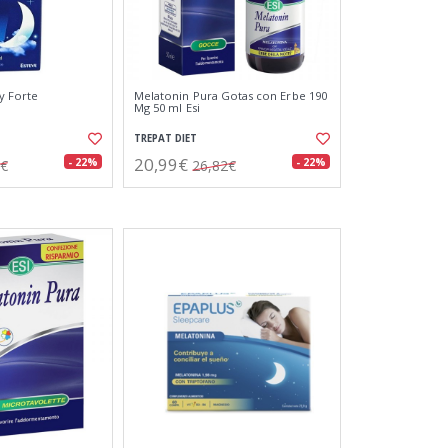
y Forte
Melatonin Pura Gotas con Erbe 190
Mg 50 ml Esi
TREPAT DIET
20,99€
- 22%
- 22%
3€
26,82€