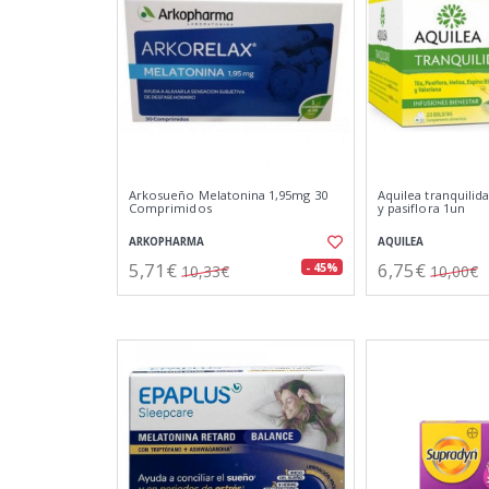
Arkosueño Melatonina 1,95mg 30
Aquilea tranquilidad
Comprimidos
y pasiflora 1un
ARKOPHARMA
AQUILEA
5,71€
6,75€
- 45%
10,33€
10,00€