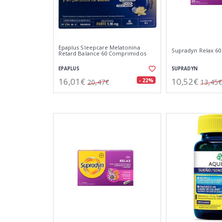
Epaplus Sleepcare Melatonina
Supradyn Relax 60
Retard Balance 60 Comprimidos
EPAPLUS
SUPRADYN
16,01€
10,52€
- 22%
20,47€
13,45€