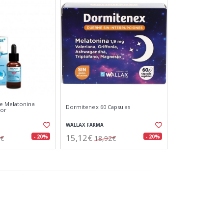
re Melatonina
Dormitenex 60 Capsulas
bor
WALLAX FARMA
15,12€
- 20%
- 20%
7€
18,92€