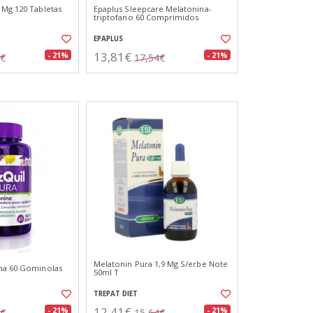
 Mg 120 Tabletas
Epaplus Sleepcare Melatonina-
triptofano 60 Comprimidos
EPAPLUS
13,81€
- 21%
- 21%
3€
17,54€
Melatonin Pura 1,9 Mg S/erbe Note
ina 60 Gominolas
50ml T
TREPAT DIET
12,41€
- 21%
- 21%
0€
15,64€