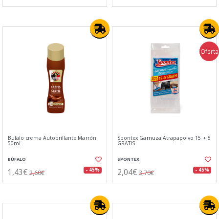
Oferta
Bufalo crema Autobrillante Marrón
Spontex Gamuza Atrapapolvo 15 + 5
50ml
GRATIS
BÚFALO
SPONTEX
1,43€
2,04€
- 45%
- 45%
2,60€
3,70€