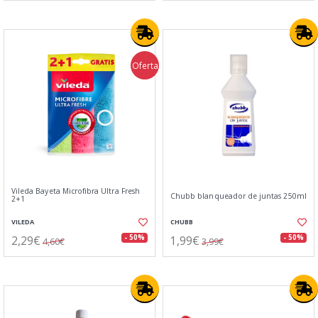
Oferta
Vileda Bayeta Microfibra Ultra Fresh
Chubb blanqueador de juntas 250ml
2+1
VILEDA
CHUBB
2,29€
1,99€
- 50%
- 50%
4,60€
3,99€