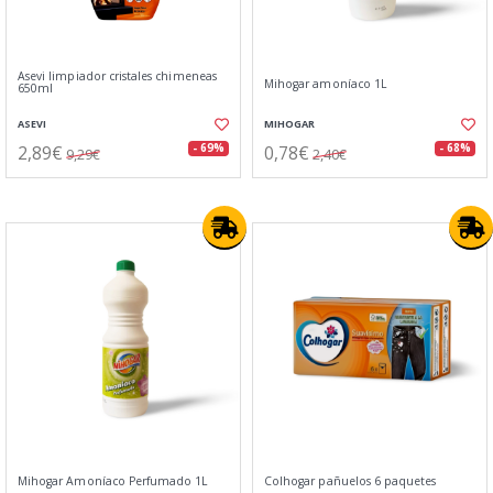
Asevi limpiador cristales chimeneas
Mihogar amoníaco 1L
650ml
ASEVI
MIHOGAR
2,89€
0,78€
- 69%
- 68%
9,29€
2,40€
Mihogar Amoníaco Perfumado 1L
Colhogar pañuelos 6 paquetes