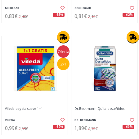
MIHOGAR
COLHOGAR
0,83€
0,81€
- 65%
- 62%
2,40€
2,15€
Oferta
2x1
Vileda bayeta suave 1+1
Dr.Beckmann Quita desteñidos
VILEDA
DR. BECKMANN
0,99€
1,89€
- 62%
- 60%
2,59€
4,75€