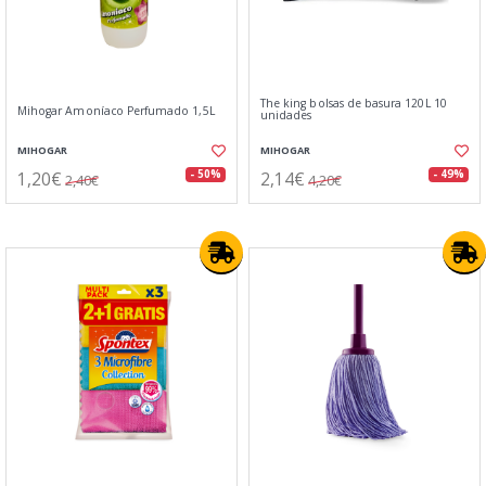
The king bolsas de basura 120L 10
Mihogar Amoníaco Perfumado 1,5L
unidades
MIHOGAR
MIHOGAR
1,20€
2,14€
- 50%
- 49%
2,40€
4,20€