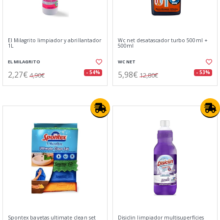
El Milagrito limpiador y abrillantador
Wc net desatascador turbo 500ml +
1L
500ml
EL MILAGRITO
WC NET
2,27€
5,98€
- 54%
- 53%
4,90€
12,80€
Spontex bayetas ultimate clean set
Disiclin limpiador multisuperfícies