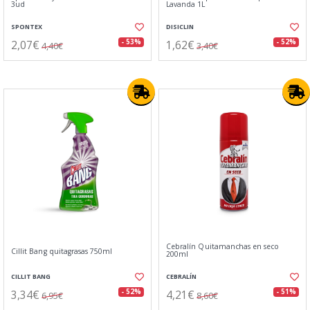
3ud
Lavanda 1L
SPONTEX
DISICLIN
2,07€
1,62€
- 53%
- 52%
4,40€
3,40€
Cebralín Quitamanchas en seco
Cillit Bang quitagrasas 750ml
200ml
CILLIT BANG
CEBRALÍN
3,34€
4,21€
- 52%
- 51%
6,95€
8,60€