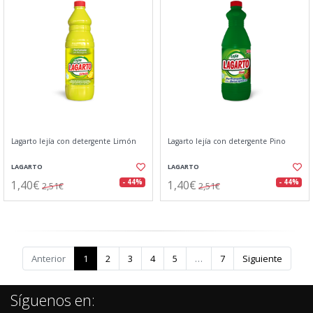
Lagarto lejía con detergente Limón
Lagarto lejía con detergente Pino
LAGARTO
LAGARTO
1,40€
1,40€
- 44%
- 44%
2,51€
2,51€
Anterior
1
2
3
4
5
…
7
Siguiente
Síguenos en: