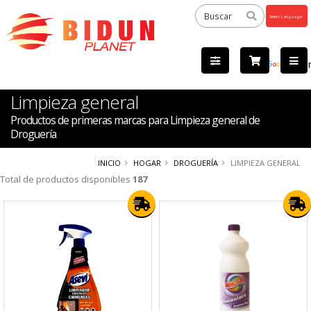
Powered
by
Tra
Limpieza general
Productos de primeras marcas para Limpieza general de
Droguería
INICIO
HOGAR
DROGUERÍA
LIMPIEZA GENERAL
Total de productos disponibles
187