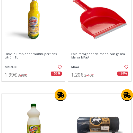
Disiclin limpiador multisuperfícies
Pala recogedor de mano con goma.
citrón 1L
Marca MAYA
DISICLIN
MAYA
1,99€
1,20€
- 50%
- 50%
3,99€
2,40€