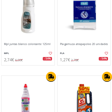
Mpl juntas blanco coloreante 125ml
Pla gamuza atrapapolvo 20 unidades
MPL
PLA
2,74€
1,27€
- 54%
- 54%
6,00€
2,78€