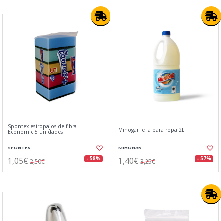
Spontex estropajos de fibra
Mihogar lejía para ropa 2L
Economic 5 unidades
SPONTEX
MIHOGAR
1,05€
1,40€
- 58%
- 57%
2,50€
3,25€