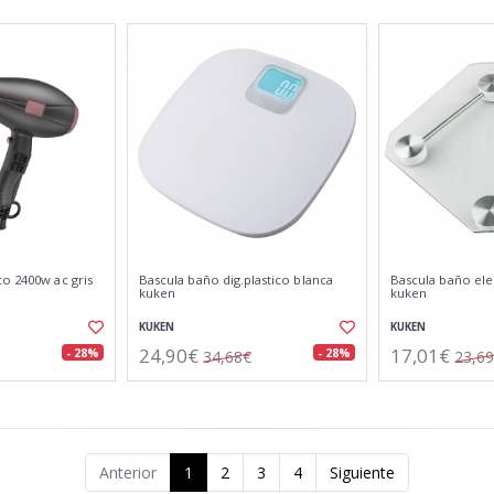
o 2400w ac gris
Bascula baño dig.plastico blanca
Bascula baño elec
kuken
kuken
KUKEN
KUKEN
24,90€
17,01€
- 28%
- 28%
34,68€
23,6
Anterior
1
2
3
4
Siguiente