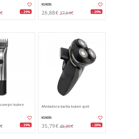
KUKEN
26,88€
- 29%
- 29%
4€
37,64€
/cuerpo kuken
Afeitadora barba kuken ipx6
KUKEN
35,79€
- 29%
- 28%
3€
49,86€