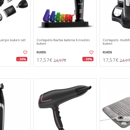
uerpo kuken set
Cortapelo/barba bateria 6 niveles
Cortapelo multif
kuken
kuken
KUKEN
KUKEN
17,57€
17,57€
- 30%
- 30%
24,97€
24,9