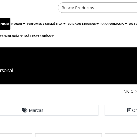
INICIO
HOGAR
PERFUMES Y COSMÉTICA
CUIDADO E HIGIENE
PARAFARMACIA
AUT
TECNOLOGÍA
MÁS CATEGORÍAS
rsonal
INICIO
Marcas
Or