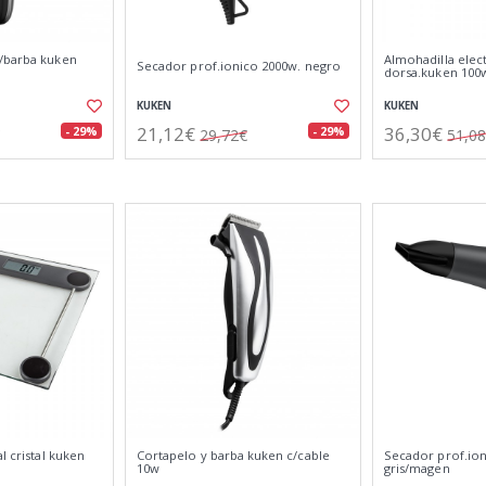
/barba kuken
Almohadilla elect
Secador prof.ionico 2000w. negro
dorsa.kuken 100
KUKEN
KUKEN
21,12€
36,30€
- 29%
- 29%
29,72€
51,0
l cristal kuken
Cortapelo y barba kuken c/cable
Secador prof.ion
10w
gris/magen