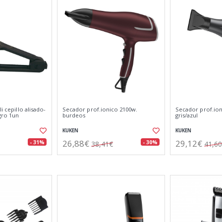
li cepillo alisado-
Secador prof.ionico 2100w.
Secador prof.ion
gro 1un
burdeos
gris/azul
KUKEN
KUKEN
26,88€
29,12€
- 31%
- 30%
38,41€
41,6