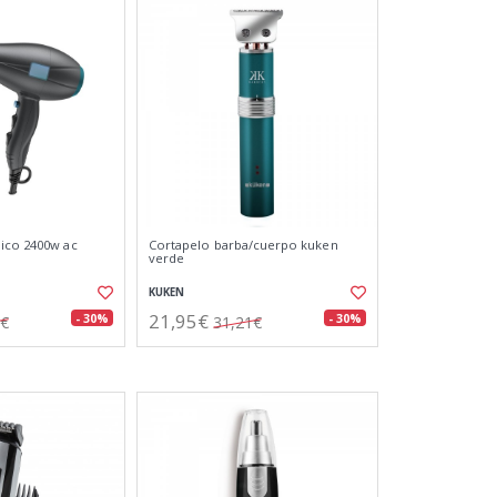
ico 2400w ac
Cortapelo barba/cuerpo kuken
verde
KUKEN
21,95€
- 30%
- 30%
0€
31,21€