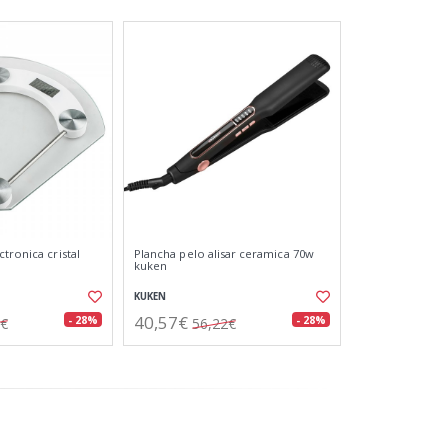
tronica cristal
Plancha pelo alisar ceramica 70w
kuken
KUKEN
40,57€
- 28%
- 28%
9€
56,22€