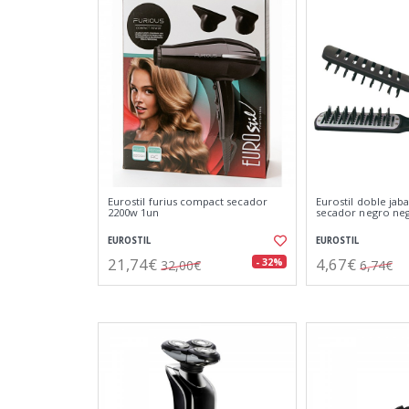
Eurostil furius compact secador
Eurostil doble jaba
2200w 1un
secador negro ne
EUROSTIL
EUROSTIL
21,74€
4,67€
- 32%
32,00€
6,74€