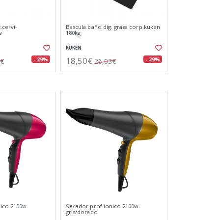
.cervi-
Bascula baño dig. grasa corp.kuken
w
180kg
KUKEN
18,50€
- 29%
- 29%
8€
26,03€
ico 2100w.
Secador prof.ionico 2100w.
gris/dorado