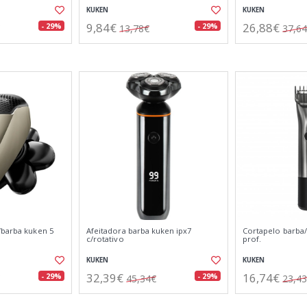
KUKEN
KUKEN
9,84€
26,88€
- 29%
- 29%
13,78€
37,6
/barba kuken 5
Afeitadora barba kuken ipx7
Cortapelo barba
c/rotativo
prof.
KUKEN
KUKEN
32,39€
16,74€
- 29%
- 29%
45,34€
23,4