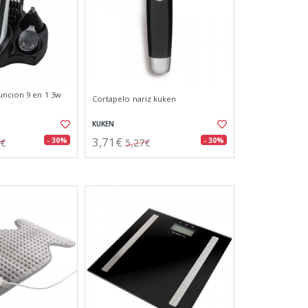
uncion 9 en 1 3w
Cortapelo nariz kuken
KUKEN
3,71€
- 30%
- 30%
7€
5,27€