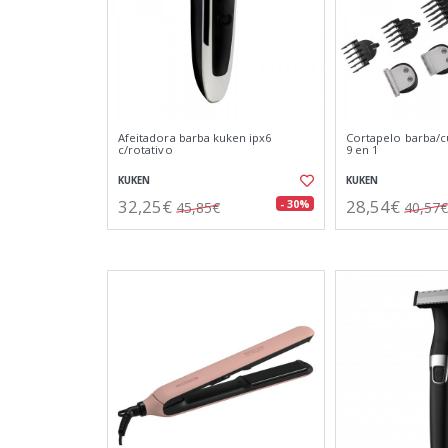
Afeitadora barba kuken ipx6
Cortapelo barba/c
c/rotativo
9 en 1
KUKEN
KUKEN
32,25€
28,54€
- 30%
45,85€
40,57€