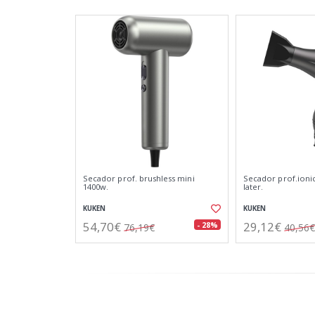
Secador prof. brushless mini
Secador prof.ionic
1400w.
later.
KUKEN
KUKEN
54,70€
29,12€
- 28%
76,19€
40,56€