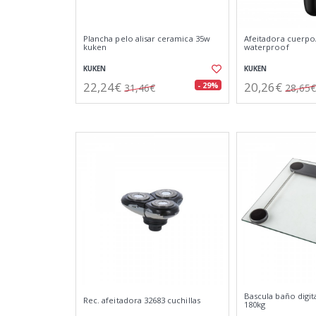
Plancha pelo alisar ceramica 35w
Afeitadora cuerpo
kuken
waterproof
KUKEN
KUKEN
22,24€
20,26€
- 29%
31,46€
28,65€
Bascula baño digita
Rec. afeitadora 32683 cuchillas
180kg