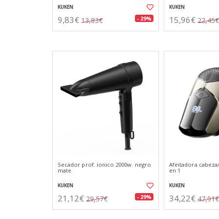
KUKEN
KUKEN
9,83€
15,96€
- 29%
13,83€
22,45€
Secador prof. ionico 2000w. negro
Afeitadora cabeza
mate
en 1
KUKEN
KUKEN
21,12€
34,22€
- 29%
29,57€
47,91€