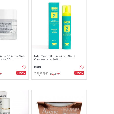
ctiv B3 Aqua Gel-
Isdin Teen Skin Acniben Night
ora 50 ml
Concentrate Antiim
ISDIN
28,53€
- 22%
- 22%
9€
36,47€