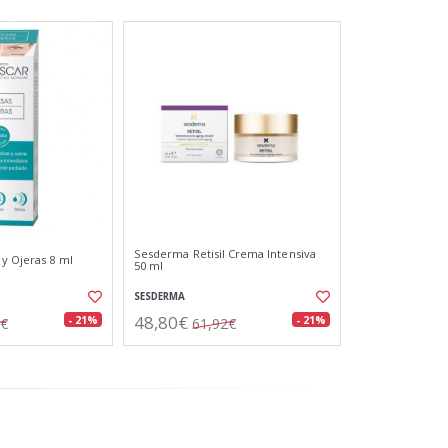
Sesderma Retisil Crema Intensiva
y Ojeras 8 ml
50 ml
SESDERMA
48,80€
- 21%
- 21%
9€
61,92€