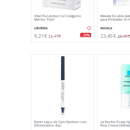
Vital Plus Active Col Colágeno
Mavala Double-las
Marino 15ml
para Pestañas 10 m
LIBURNIA
MAVALA
9,21€
23,45€
- 22%
11,77€
29,96€
Beter Lapiz de Ojos Eyeliner con
La Roche-Posay H
Difuminador Azu
Rica Crema Hidrat