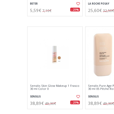
BETER
LA ROCHE POSAY
5,59€
25,60€
- 21%
7,10€
32,50€
Sensilis Skin Glow Makeup 1 Frasco
Sensilis Pure Age 
30 ml Color 0
30 ml 05 Pêche Ro
SENSILIS
SENSILIS
38,89€
38,89€
- 21%
49,36€
49,36€