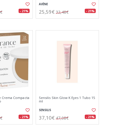
AVÈNE
25,59€
- 21%
- 21%
0€
32,48€
e Crema Compacta
Sensilis Skin Glow K Eyes 1 Tubo 15
o
ml
SENSILIS
37,10€
- 21%
- 21%
7€
47,08€