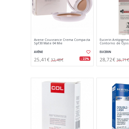
Avene Couvrance Crema Compacta
Eucerin Antipigm
Spf30 Mate 04 Mie
Contorno de Ojos
AVÈNE
EUCERIN
25,41€
28,72€
- 22%
32,48€
36,71€