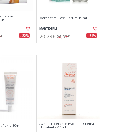
ante Flash
Martiderm Flash Serum 15 ml
las
MARTIDERM
20,73€
- 22%
- 21%
2€
26,33€
Avène Tolérance Hydra-10 Crema
s Forte 30ml
Hidratante 40 ml