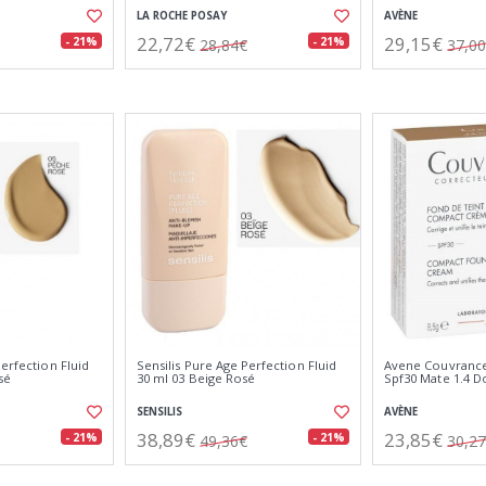
LA ROCHE POSAY
AVÈNE
22,72€
29,15€
- 21%
- 21%
28,84€
37,0
Perfection Fluid
Sensilis Pure Age Perfection Fluid
Avene Couvranc
sé
30 ml 03 Beige Rosé
Spf30 Mate 1.4 D
SENSILIS
AVÈNE
38,89€
23,85€
- 21%
- 21%
49,36€
30,2