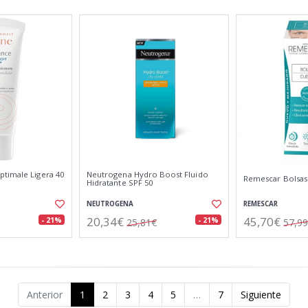
timale Ligera 40
Neutrogena Hydro Boost Fluido
Remescar Bolsas 
Hidratante SPF 50
NEUTROGENA
REMESCAR
20,34€
45,70€
- 21%
- 21%
25,81€
57,9
Anterior
1
2
3
4
5
…
7
Siguiente