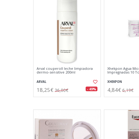
Arval couperoll leche limpiadora
Xhekpon Agua Micel
dermo-sensitive 200ml
Impregnadas 10 T
ARVAL
XHEKPON
18,25€
4,84€
- 49%
36,00€
6,19€