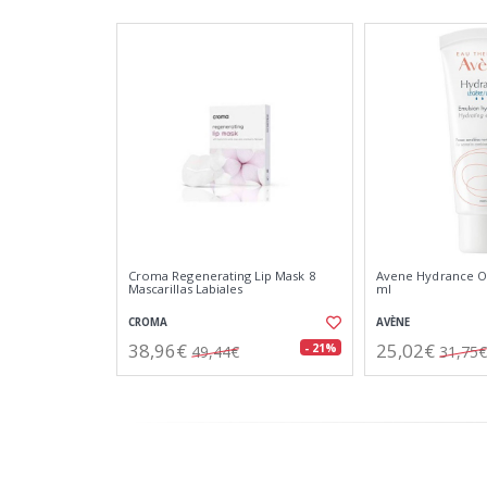
Croma Regenerating Lip Mask 8
Avene Hydrance Op
Mascarillas Labiales
ml
CROMA
AVÈNE
38,96€
25,02€
- 21%
49,44€
31,75€