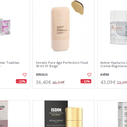
ar Toallitas
Sensilis Pure Age Perfection Fluid
Avène Hyaluron A
o
30 ml 01 Beige
Crema Regenerad
SENSILIS
AVÈNE
36,40€
43,09€
- 22%
- 22%
46,54€
55,0