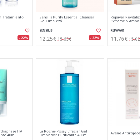
h Tratamiento
Sensilis Purify Essential Cleanser
Repavar Revitaliz
l
Gel Limpieza
Extreme 5 Ampol
SENSILIS
REPAVAR
12,25€
11,76€
- 22%
- 22%
15,65€
15,0
ydraphase HA
La Roche-Posay Effaclar Gel
Avene Antirojece
ante 40ml
Limpiador Purificante 400ml