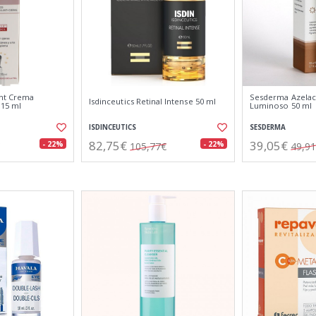
ent Crema
Sesderma Azelac
Isdinceutics Retinal Intense 50 ml
 15 ml
Luminoso 50 ml
ISDINCEUTICS
SESDERMA
82,75€
39,05€
- 22%
- 22%
105,77€
49,9