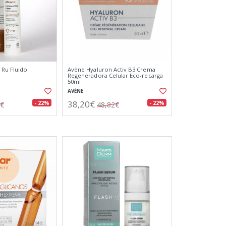
 Ru Fluido
Avène Hyaluron Activ B3 Crema
Regeneradora Celular Eco-recarga
50ml
AVÈNE
38,20€
- 22%
- 22%
1€
48,82€