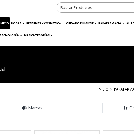
INICIO
HOGAR
PERFUMES Y COSMÉTICA
CUIDADO E HIGIENE
PARAFARMACIA
AUT
TECNOLOGÍA
MÁS CATEGORÍAS
ial
INICIO
PARAFARMA
Marcas
Or