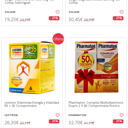
Comp Sublingual
Comp
SOLGAR
SOLGAR
19,23€
30,45€
- 21%
- 21%
24,23€
38,36€
Oferta
Leotron Vitaminas Energía y Vitalidad
Pharmaton Complex Multivitamínico
90 + 30 Comprimidos
Duplo 2 X 60 Comprimidos Promo
LEOTRON
PHARMATON
26,30€
32,70€
- 21%
- 21%
33,13€
41,19€