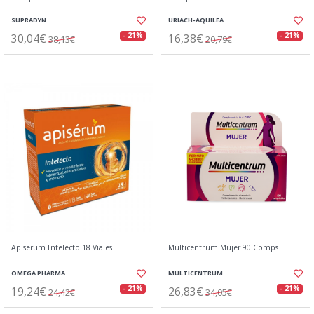
SUPRADYN
URIACH-AQUILEA
30,04€
16,38€
- 21%
- 21%
38,13€
20,79€
Apiserum Intelecto 18 Viales
Multicentrum Mujer 90 Comps
OMEGA PHARMA
MULTICENTRUM
19,24€
26,83€
- 21%
- 21%
24,42€
34,05€