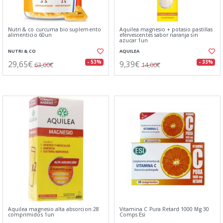
Nutri & co curcuma bio suplemento
Aquilea magnesio + potasio pastillas
alimenticio 60un
efervescentes sabor naranja sin
azucar 1un
NUTRI & CO
AQUILEA
29,65€
9,39€
- 53%
- 33%
63,00€
14,00€
Aquilea magnesio alta absorcion 28
Vitamina C Pura Retard 1000 Mg 30
comprimidos 1un
Comps Esi