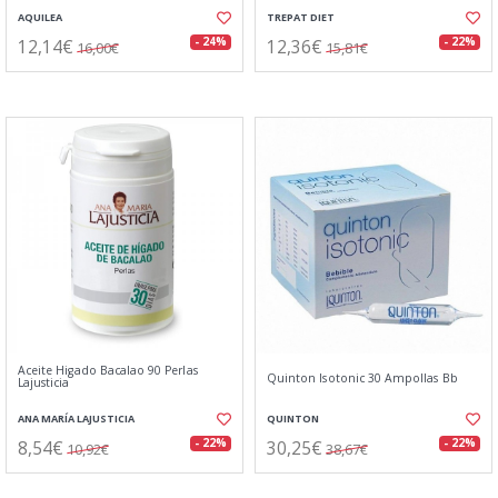
AQUILEA
TREPAT DIET
12,14€
12,36€
- 24%
- 22%
16,00€
15,81€
Aceite Higado Bacalao 90 Perlas
Quinton Isotonic 30 Ampollas Bb
Lajusticia
ANA MARÍA LAJUSTICIA
QUINTON
8,54€
30,25€
- 22%
- 22%
10,92€
38,67€