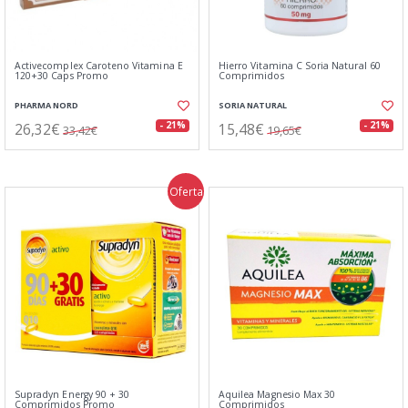
Activecomplex Caroteno Vitamina E
Hierro Vitamina C Soria Natural 60
120+30 Caps Promo
Comprimidos
PHARMA NORD
SORIA NATURAL
26,32€
15,48€
- 21%
- 21%
33,42€
19,65€
Oferta
Supradyn Energy 90 + 30
Aquilea Magnesio Max 30
Comprimidos Promo
Comprimidos