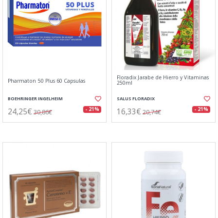
Floradix Jarabe de Hierro y Vitaminas
Pharmaton 50 Plus 60 Capsulas
250ml
BOEHRINGER INGELHEIM
SALUS FLORADIX
24,25€
16,33€
- 21%
- 21%
30,86€
20,74€