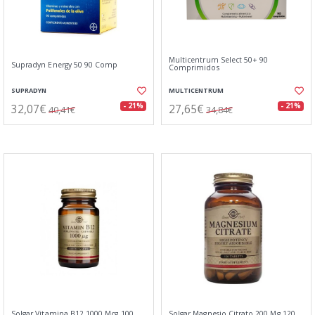
Multicentrum Select 50+ 90
Supradyn Energy 50 90 Comp
Comprimidos
SUPRADYN
MULTICENTRUM
32,07€
27,65€
- 21%
- 21%
40,41€
34,84€
Solgar Vitamina B12 1000 Mcg 100
Solgar Magnesio Citrato 200 Mg 120