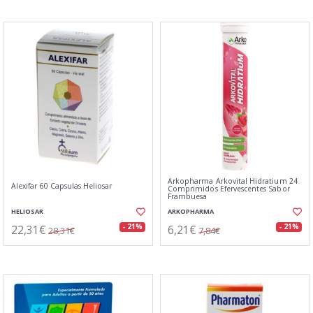
Arkopharma Arkovital Hidratium 24
Alexifar 60 Capsulas Heliosar
Comprimidos Efervescentes Sabor
Frambuesa
HELIOSAR
ARKOPHARMA
22,31€
6,21€
- 21%
- 21%
28,31€
7,84€