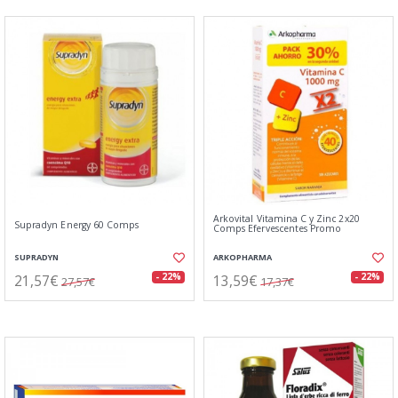
Arkovital Vitamina C y Zinc 2x20
Supradyn Energy 60 Comps
Comps Efervescentes Promo
SUPRADYN
ARKOPHARMA
21,57€
13,59€
- 22%
- 22%
27,57€
17,37€