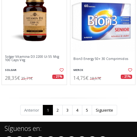
Solgar Vitamina D3 2200 Ui 55 Mcg
Bion3 Energy 50+ 30 Comprimidos
100 Caps Veg
SOLGAR
MERCK
28,35€
14,75€
- 21%
- 21%
35,71€
18,57€
Anterior
1
2
3
4
5
Siguiente
Síguenos en: