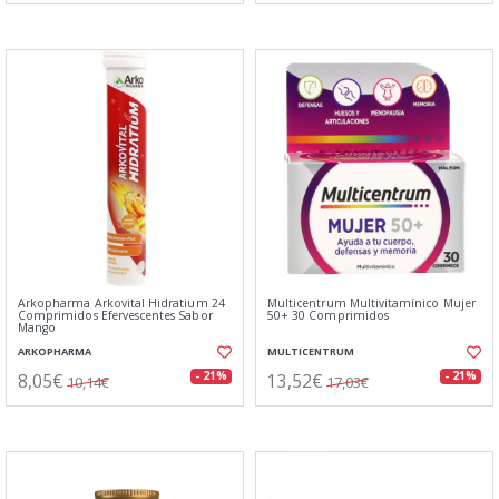
Arkopharma Arkovital Hidratium 24
Multicentrum Multivitamínico Mujer
Comprimidos Efervescentes Sabor
50+ 30 Comprimidos
Mango
ARKOPHARMA
MULTICENTRUM
8,05€
13,52€
- 21%
- 21%
10,14€
17,03€